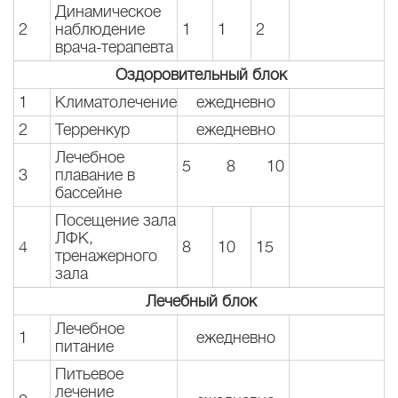
Динамическое
2
наблюдение
1
1
2
врача-терапевта
Оздоровительный блок
1
Климатолечение
ежедневно
2
Терренкур
ежедневно
Лечебное
5 8 10
3
плавание в
бассейне
Посещение зала
ЛФК,
4
8
10
15
тренажерного
зала
Лечебный блок
Лечебное
1
ежедневно
питание
Питьевое
лечение