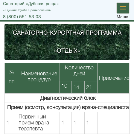
Санаторий «Дубовая роща»
Мен
«Единая Служба Бронирования»
8 (800) 551-53-03
Меню
САНАТОРНО-КУРОРТНАЯ ПРОГРАММА
«ОТДЫХ»
Количество
№
Наименование
дней
Примечание
процедур
пп
10
14
21
Диагностический блок
Прием (осмотр, консультация) врача-специалиста
Первичный
1
прием врача-
1
1
1
терапевта